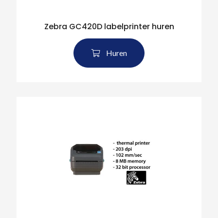
Zebra GC420D labelprinter huren
Huren
Zoeken naar producten