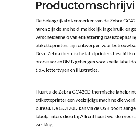
Productomschrijv
De belangrijkste kenmerken van de Zebra GC420
huren zijn de snelheid, makkelijk in gebruik, en g
verscheidenheid van etikettering basistoepassin
etiketteprinters zijn ontworpen voor betrouwbaa
Deze Zebra thermische labelprinters beschikken
processor en 8MB geheugen voor snelle label d
t.b.v. lettertypen en illustraties.
Huurt u de Zebra GC420D thermische labelprint
etiketteprinter een veelzijdige machine die wein
bureau. De GC420D kan via de USB poort aange
labelprinters die u bij Allrent huurt worden voor
werking.