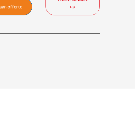
op
aan offerte