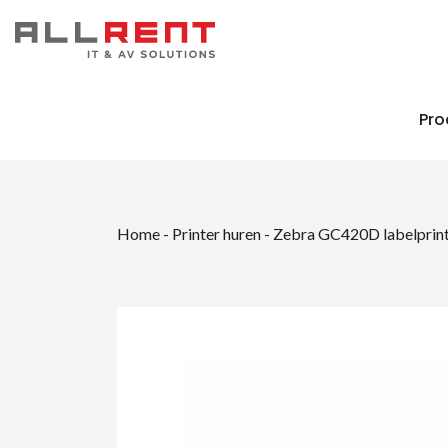
Pro
Home
-
Printer huren
-
Zebra GC420D labelprin