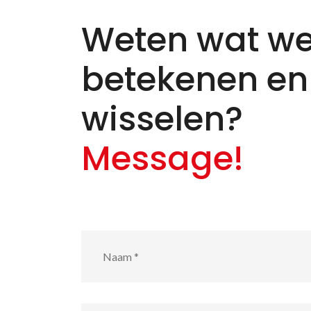
Weten wat we
betekenen en
wisselen?
Message!
Naam
*
E-