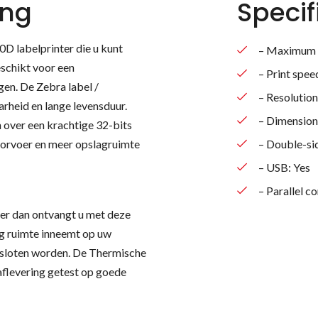
ing
Specif
D labelprinter die u kunt
– Maximum p
eschikt voor een
– Print spe
gen. De Zebra label /
– Resolution
rheid en lange levensduur.
– Dimension
 over een krachtige 32-bits
oorvoer en meer opslagruimte
– Double-sid
– USB: Yes
– Parallel c
er dan ontvangt u met deze
ig ruimte inneemt op uw
sloten worden. De Thermische
 aflevering getest op goede