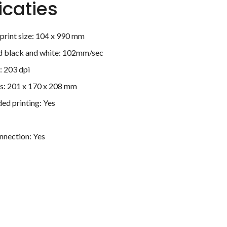
icaties
rint size: 104 x 990 mm
ed black and white: 102mm/sec
: 203 dpi
s: 201 x 170 x 208 mm
ed printing: Yes
onnection: Yes