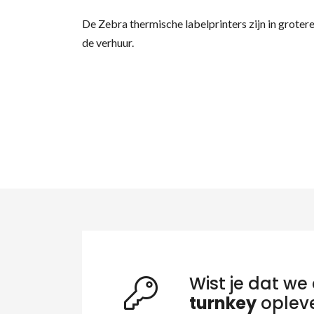
De Zebra thermische labelprinters zijn in groter
de verhuur.
Zo
Wist je dat we 
turnkey
oplev