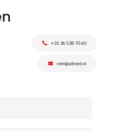
en
+31 36 538 70 60
rent@allrent.nl