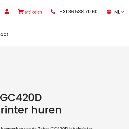
+31 36 538 70 60
NL
artikelen
act
 GC420D
rinter huren
e kenmerken van de Zebra GC420D labelprinter