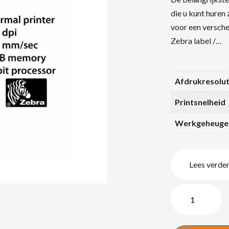
die u kunt huren 
voor een versche
Zebra label /…
Afdrukresolut
Printsnelheid
Werkgeheuge
Lees verde
Zebra
GC420D
labelprinter