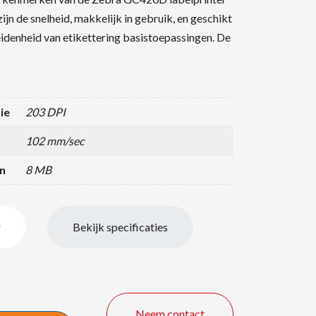
zijn de snelheid, makkelijk in gebruik, en geschikt
idenheid van etikettering basistoepassingen. De
ie
203 DPI
102 mm/sec
n
8 MB
r
Bekijk specificaties
Neem contact