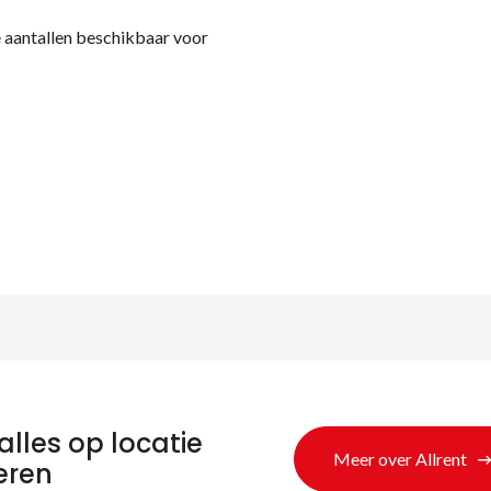
e aantallen beschikbaar voor
eken naar produc
alles op locatie
Meer over Allrent
eren