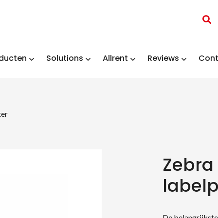
ducten
Solutions
Allrent
Reviews
Cont
ter
Zebra
labelp
De belangrijkst