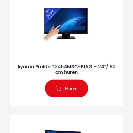
Iiyama Prolite T2454MSC-B1AG – 24″/ 60
cm huren
Huren