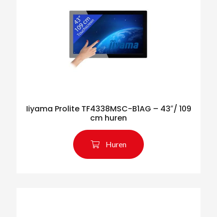
Iiyama Prolite TF4338MSC-B1AG – 43″/ 109
cm huren
Huren