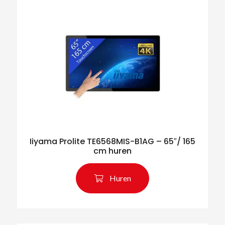
Iiyama Prolite TE6568MIS-B1AG – 65″/ 165
cm huren
Huren