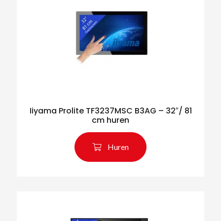
Iiyama Prolite TF3237MSC B3AG – 32″/ 81
cm huren
Huren