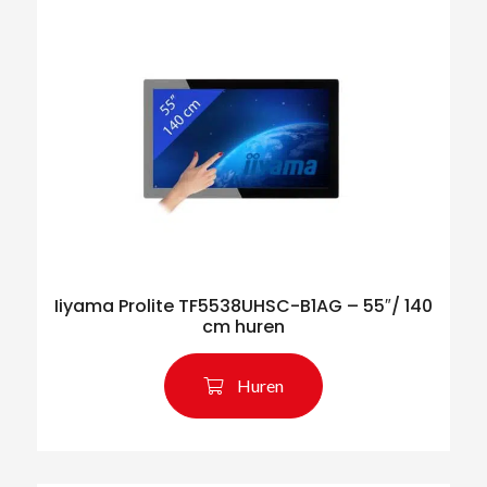
Iiyama Prolite TF5538UHSC-B1AG – 55″/ 140
cm huren
Huren