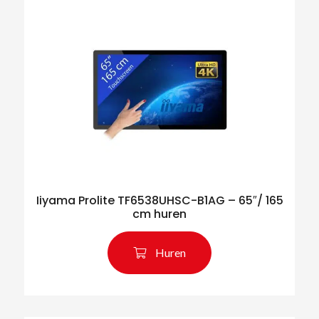
Iiyama Prolite TF6538UHSC-B1AG – 65″/ 165
cm huren
Huren