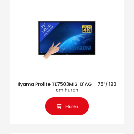
Iiyama Prolite TE7503MIS-B1AG – 75″/ 190
cm huren
Huren