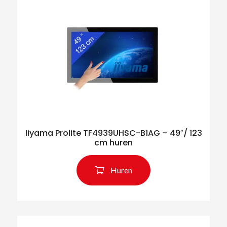
Iiyama Prolite TF4939UHSC-B1AG – 49″/ 123
cm huren
Huren