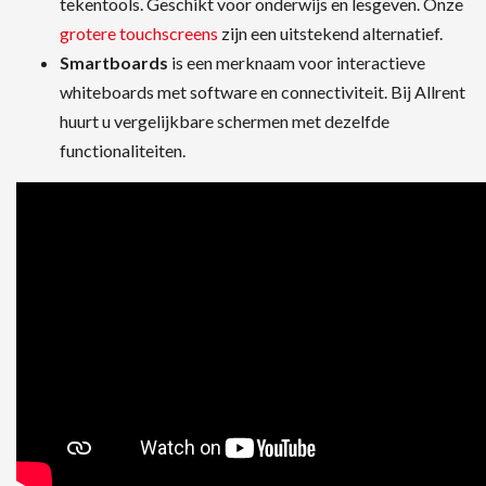
tekentools. Geschikt voor onderwijs en lesgeven. Onze
grotere touchscreens
zijn een uitstekend alternatief.
Smartboards
is een merknaam voor interactieve
whiteboards met software en connectiviteit. Bij Allrent
huurt u vergelijkbare schermen met dezelfde
functionaliteiten.