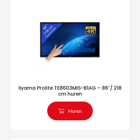
Iiyama Prolite TE8603MIS-B1AG – 86″/ 218
cm huren
Huren