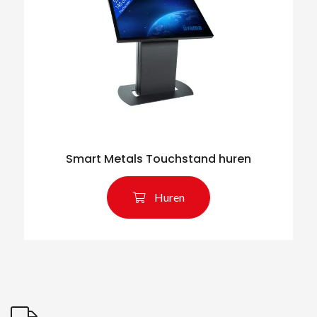
Smart Metals Touchstand huren
Zoeken naar producten
Huren