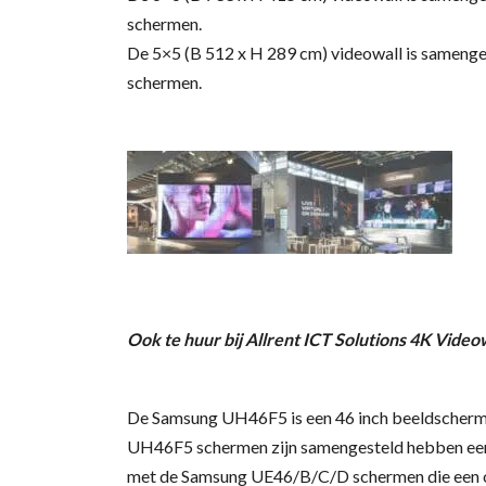
schermen.
De 5×5 (B 512 x H 289 cm) videowall is samenges
schermen.
Ook te huur bij Allrent ICT Solutions 4K Vid
De Samsung UH46F5 is een 46 inch beeldscherm 
UH46F5 schermen zijn samengesteld hebben een vr
met de Samsung UE46/B/C/D schermen die een om