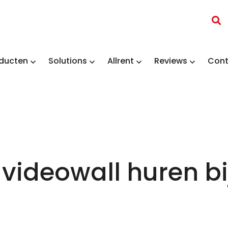
ducten
Solutions
Allrent
Reviews
Cont
 videowall huren bij