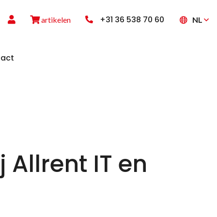
+31 36 538 70 60
NL
artikelen
act
 Allrent IT en