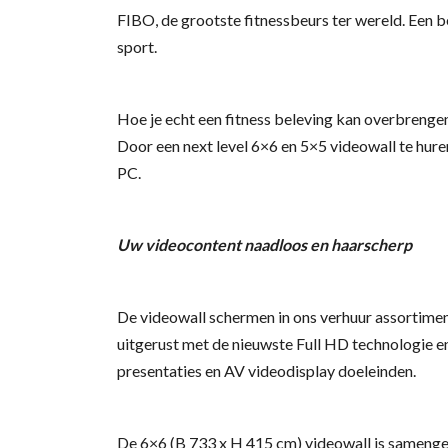
FIBO, de grootste fitnessbeurs ter wereld. Een be
sport.
Hoe je echt een fitness beleving kan overbreng
Door een next level 6×6 en 5×5 videowall te hure
PC.
Uw videocontent naadloos en haarscherp
De videowall schermen in ons verhuur assortiment
uitgerust met de nieuwste Full HD technologie en
presentaties en AV videodisplay doeleinden.
De 6×6 (B 733 x H 415 cm) videowall is samenge