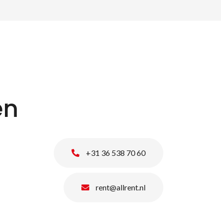
en
+31 36 538 70 60
rent@allrent.nl