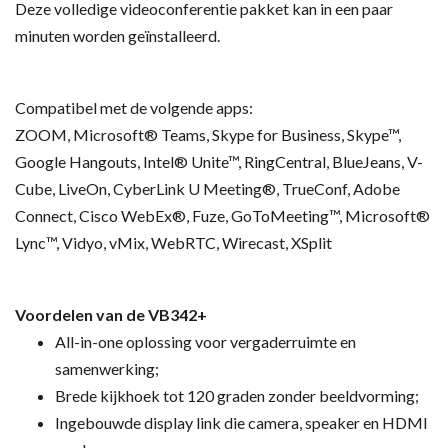
Deze volledige videoconferentie pakket kan in een paar
minuten worden geïnstalleerd.
Compatibel met de volgende apps:
ZOOM, Microsoft® Teams, Skype for Business, Skype™,
Google Hangouts, Intel® Unite™, RingCentral, BlueJeans, V-
Cube, LiveOn, CyberLink U Meeting®, TrueConf, Adobe
Connect, Cisco WebEx®, Fuze, GoToMeeting™, Microsoft®
Lync™, Vidyo, vMix, WebRTC, Wirecast, XSplit
Voordelen van de VB342+
All-in-one oplossing voor vergaderruimte en
samenwerking;
Brede kijkhoek tot 120 graden zonder beeldvorming;
Ingebouwde display link die camera, speaker en HDMI