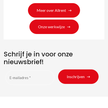
Meer over Allrent
Onze werkwijze
Schrijf je in voor onze
Zoeken naar producten
nieuwsbrief!
Inschrijven