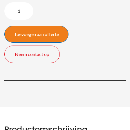
Barco
Clickshare
CSE-
200
Toevoegen aan offerte
aantal
Neem contact op
Productomschrijving