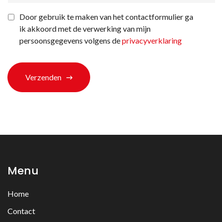
u
bij
Privacyverklaring
*
Door gebruik te maken van het contactformulier ga
ons
ik akkoord met de verwerking van mijn
terechtgekomen?
*
persoonsgegevens volgens de
privacyverklaring
Verzenden
Menu
Home
Contact