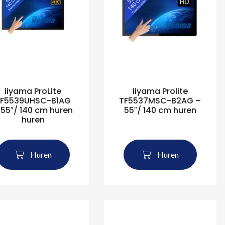
iiyama ProLite
Iiyama Prolite
TF5539UHSC-B1AG
TF5537MSC-B2AG –
 55″/ 140 cm huren
55″/ 140 cm huren
huren
Huren
Huren
eken naar produc