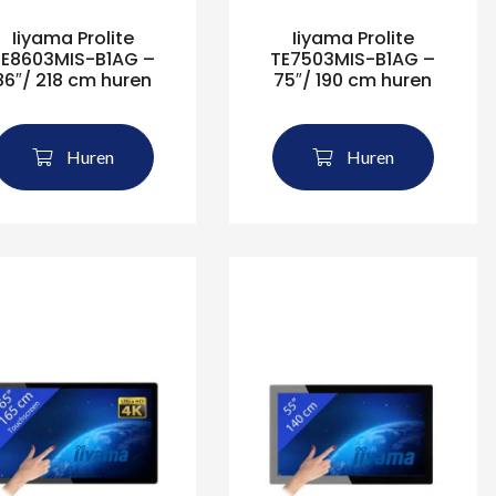
Iiyama Prolite
Iiyama Prolite
TE8603MIS-B1AG –
TE7503MIS-B1AG –
86″/ 218 cm huren
75″/ 190 cm huren
Huren
Huren