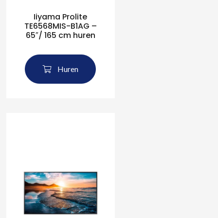
Iiyama Prolite
TE6568MIS-B1AG –
65″/ 165 cm huren
Huren