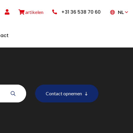
+31 36 538 70 60
NL
artikelen
act
Contact opnemen