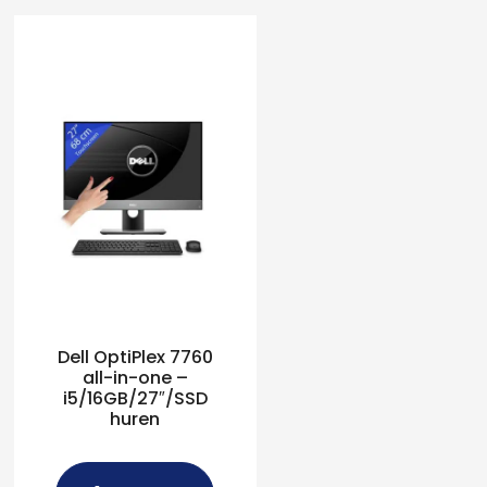
Dell OptiPlex 7760
all-in-one –
i5/16GB/27″/SSD
huren