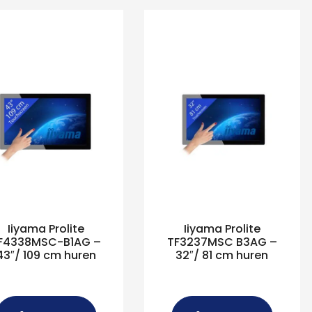
Iiyama Prolite
Iiyama Prolite
F4338MSC-B1AG –
TF3237MSC B3AG –
43″/ 109 cm huren
32″/ 81 cm huren