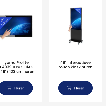
Iiyama Prolite
49″ Interactieve
F4939UHSC-B1AG
touch kiosk huren
 49″/ 123 cm huren
Huren
Huren