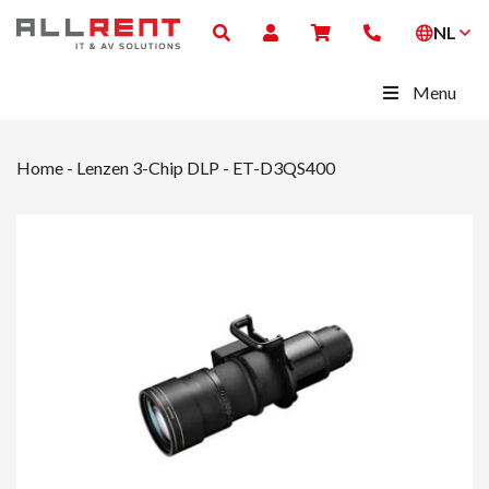
NL
Menu
Home
-
Lenzen 3-Chip DLP
-
ET-D3QS400