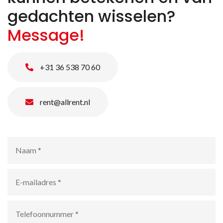
gedachten wisselen?
Message!
+31 36 538 70 60
rent@allrent.nl
Naam
*
E-
mailadres
*
Telefoonnummer
*