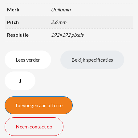
Merk
Unilumin
Pitch
2.6 mm
Resolutie
192×192 pixels
Lees verder
Bekijk specificaties
Unilumin
UPAD4
2.6mm
3,50
Toevoegen aan offerte
x
2,00
meter
Neem contact op
aantal