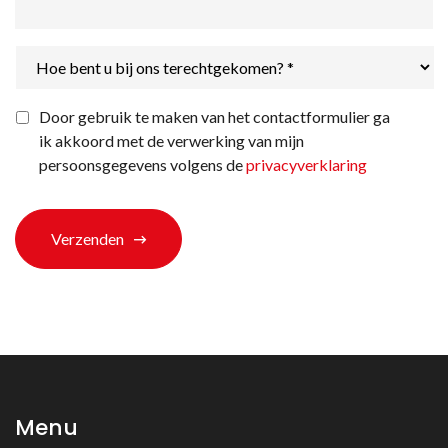
Hoe
bent
u
bij
Privacyverklaring
*
Door gebruik te maken van het contactformulier ga
ons
ik akkoord met de verwerking van mijn
terechtgekomen?
*
persoonsgegevens volgens de
privacyverklaring
Verzenden
Menu