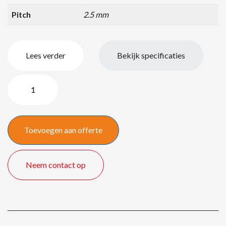
Pitch
2.5 mm
Lees verder
Bekijk specificaties
2,5
LED
truss
opstelling
Toevoegen aan offerte
2,50
x
1.50
Neem contact op
meter
aantal