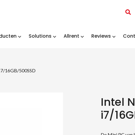
ducten
Solutions
Allrent
Reviews
Cont
– i7/16GB/500SSD
Intel 
i7/16
De Mini PC van I