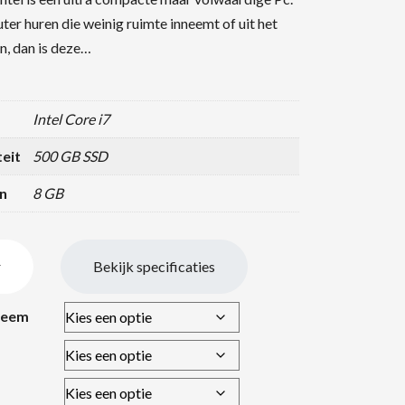
ter huren die weinig ruimte inneemt of uit het
en, dan is deze…
Intel Core i7
eit
500 GB SSD
n
8 GB
r
Bekijk specificaties
teem