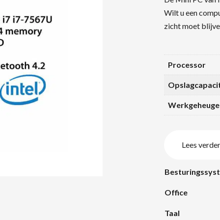
Wilt u een compu
zicht moet blijv
Processor
Opslagcapacit
Werkgeheuge
Lees verde
Besturingssys
Office
Taal