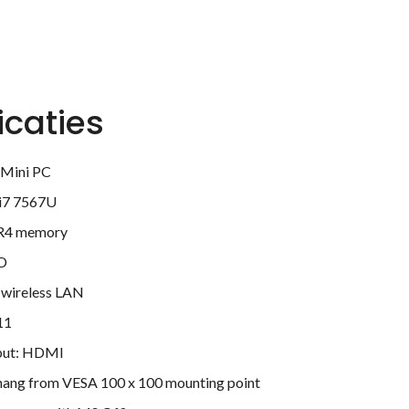
icaties
 Mini PC
 i7 7567U
R4 memory
D
 wireless LAN
11
tput: HDMI
o hang from VESA 100 x 100 mounting point