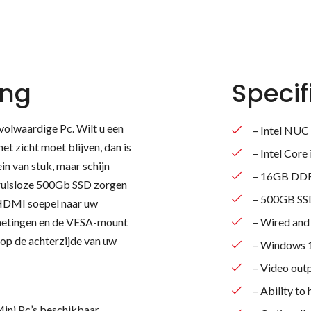
ing
Specif
volwaardige Pc. Wilt u een
– Intel NUC
et zicht moet blijven, dan is
– Intel Core
ein van stuk, maar schijn
– 16GB DD
geruisloze 500Gb SSD zorgen
– 500GB SS
 HDMI soepel naar uw
metingen en de VESA-mount
– Wired and
 op de achterzijde van uw
– Windows 
– Video ou
– Ability t
Mini Pc’s beschikbaar