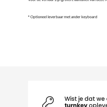
* Optioneel leverbaar met ander keyboard
Zo
Wist je dat we 
turnkey
oplev