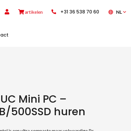
+31 36 538 70 60
NL
artikelen
act
NUC Mini PC –
GB/500SSD huren
ntel is een ultra compacte maar volwaardige Pc.