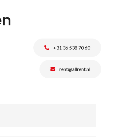
en
+31 36 538 70 60
rent@allrent.nl