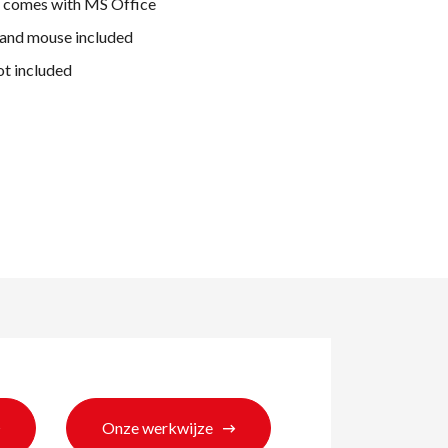
y comes with MS Office
and mouse included
ot included
ten
Onze werkwijze