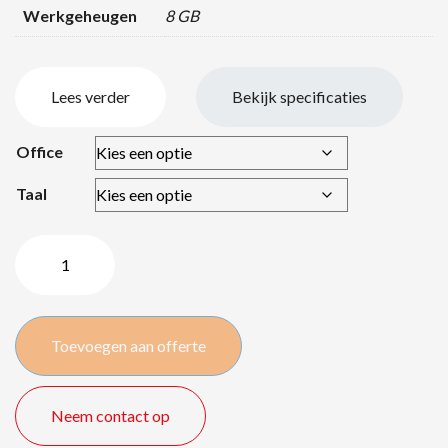
Werkgeheugen
8 GB
Lees verder
Bekijk specificaties
Office
Taal
Apple
MacBook
Pro
i5/8GB/15,4"
Toevoegen aan offerte
aantal
Neem contact op