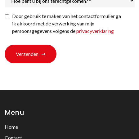
bent
u
bij
Privacyverklaring
*
Door gebruik te maken van het contactformulier ga
ons
ik akkoord met de verwerking van mijn
terechtgekomen?
*
persoonsgegevens volgens de
privacyverklaring
Verzenden
Menu
Home
Contact